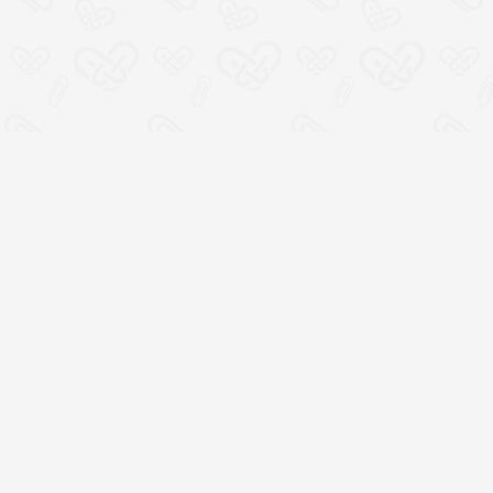
Место социальной
кооперации, где всем
участникам хорошо
100% открытая смета
расходов и прямая связь
с организаторами
Статус личного
вклада в социальный
капитал страны