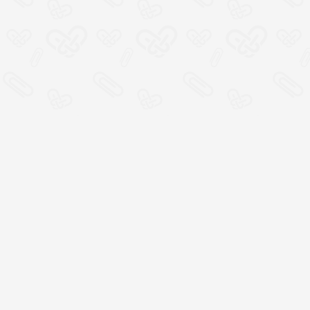
Место социальной
кооперации, где всем
участникам хорошо
100% открытая смета
расходов и прямая связь
с организаторами