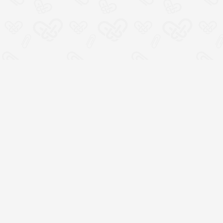
Место социальной
кооперации, где всем
участникам хорошо
100% открытая смета
расходов и прямая связь
с организаторами
Статус личного
вклада в социальный
капитал страны