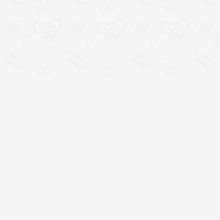
Место социальной
кооперации, где всем
участникам хорошо
100% открытая смета
расходов и прямая связь
с организаторами