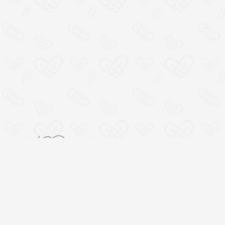
Место социальной
кооперации, где всем
участникам хорошо
100% открытая смета
расходов и прямая связь