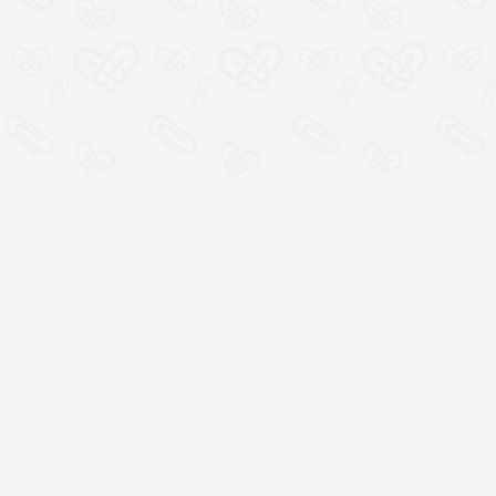
Место социальной
кооперации, где всем
участникам хорошо
100% открытая смета
расходов и прямая связь
с организаторами